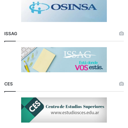
ISSAG
CES