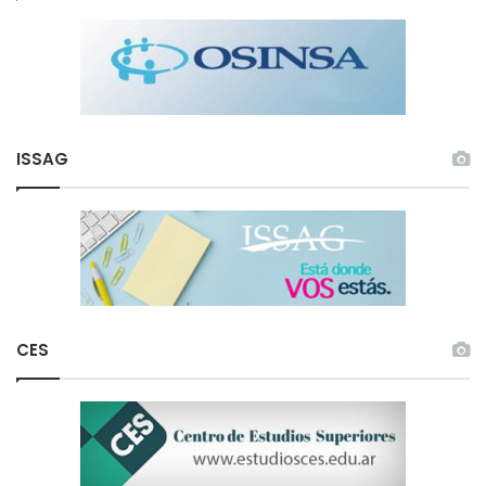
ISSAG
CES