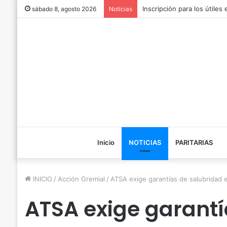
Inscripción para los útiles
sábado 8, agosto 2026
Noticias
Inicio
NOTICIAS
PARITARIAS
INICIO
/
Acción Gremial
/
ATSA exige garantías de salubridad 
ATSA exige garantí