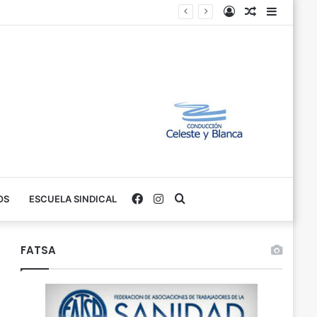
Iniciar
Variados
Barra
Sesión
Lateral
Facebook
Instagram
Buscar
OS
ESCUELA SINDICAL
FATSA