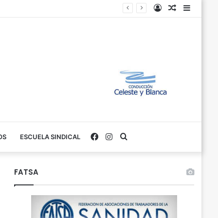
Iniciar
Variados
Barra
Sesión
Lateral
Facebook
Instagram
Buscar
OS
ESCUELA SINDICAL
FATSA