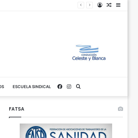
Iniciar
Variados
Barra
Sesión
Lateral
Facebook
Instagram
Buscar
OS
ESCUELA SINDICAL
FATSA