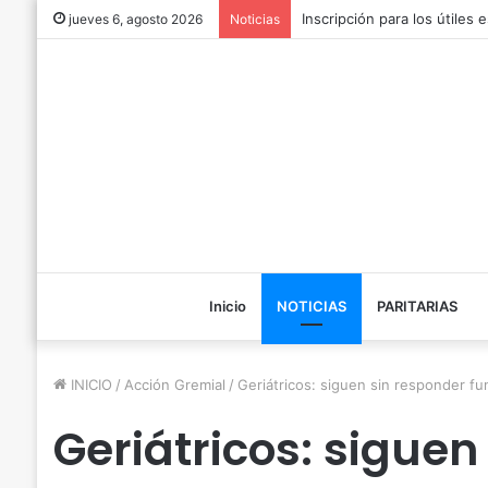
Inscripción para los útiles
jueves 6, agosto 2026
Noticias
Inicio
NOTICIAS
PARITARIAS
INICIO
/
Acción Gremial
/
Geriátricos: siguen sin responder fu
Geriátricos: siguen