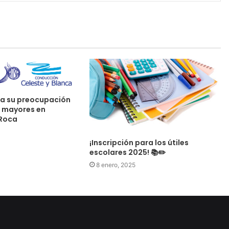
ta su preocupación
s mayores en
 Roca
¡Inscripción para los útiles
escolares 2025! 📚✏️
8 enero, 2025