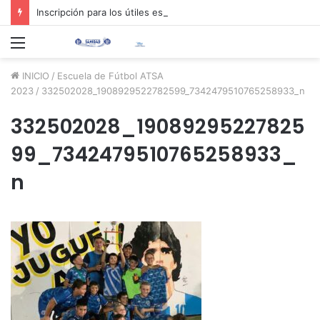
Inscripción para los útiles escolares 2026 📚✏️
Menú
INICIO
/
Escuela de Fútbol ATSA
2023
/
332502028_1908929522782599_7342479510765258933_n
332502028_19089295227825
99_7342479510765258933_
n