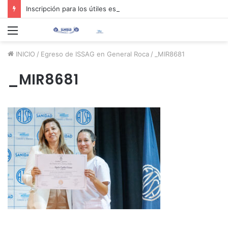
Inscripción para los útiles escolares 2026 📚✏️
Menú
INICIO
/
Egreso de ISSAG en General Roca
/
_MIR8681
_MIR8681