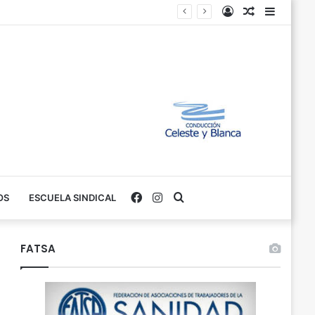
Iniciar
Variados
Barra
Sesión
Lateral
Facebook
Instagram
Buscar
OS
ESCUELA SINDICAL
FATSA