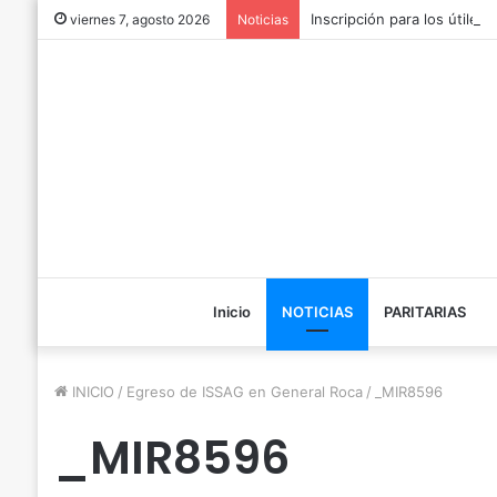
Inscripción para los útiles
viernes 7, agosto 2026
Noticias
Inicio
NOTICIAS
PARITARIAS
INICIO
/
Egreso de ISSAG en General Roca
/
_MIR8596
_MIR8596