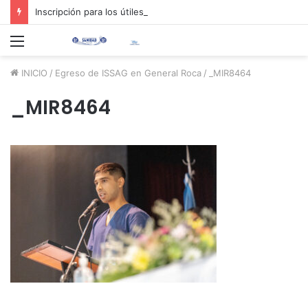
Inscripción para los útiles escolares 2026 📚✏️
Menú
INICIO
/
Egreso de ISSAG en General Roca
/
_MIR8464
_MIR8464